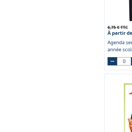
6,75 € TTC
À partir d
Agenda sem
année scol