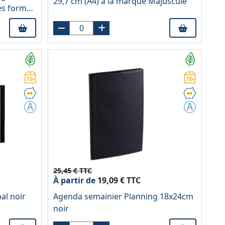
29,7 cm (A4) à la marque Majuscule
es format
25,45 € TTC
À partir de
19,09 € TTC
al noir
Agenda semainier Planning 18x24cm
noir