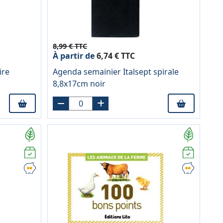
8,99 € TTC
À partir de
6,74 € TTC
ire
Agenda semainier Italsept spirale
8,8x17cm noir