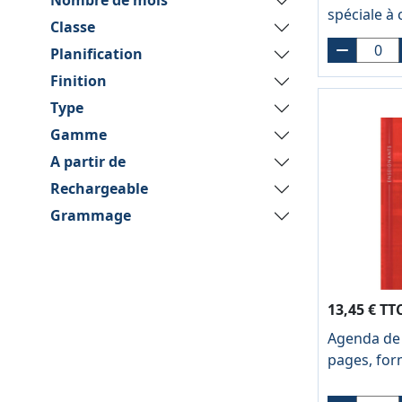
Nombre de mois
spéciale à
Classe
14,8x21 c
Planification
Finition
Type
Gamme
A partir de
Rechargeable
Grammage
13,45 € TT
Agenda de 
pages, for