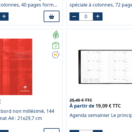
 colonnes, 40 pages format
spéciale à colonnes, 72 pag
m
21x29,7 cm
25,45 € TTC
C
À partir de
19,09 € TTC
bord non millésimé, 144
Agenda semainier Le princip
mat A4 : 21x29,7 cm