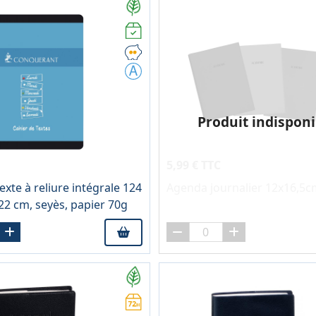
Produit indisponi
5,99 € TTC
exte à reliure intégrale 124
Agenda journalier 12x16,5c
22 cm, seyès, papier 70g