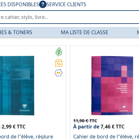
CES DISPONIBLES
SERVICE CLIENTS
ES & TONERS
MA LISTE DE CLASSE
— PGDIS
11,90 € TTC
e
2,99 € TTC
À partir de
7,46 € TTC
ord de l''élève, réglure
Cahier de bord de l''élève, r