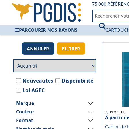
75 000 RÉFÉREN
PARCOURIR NOS RAYONS
CARTOUCH
Agendas Scolaires 
ANNULER
FILTRER
Nouveautés
Disponibilité
Loi AGEC
Marque
Couleur
3,99 € TTC
À partir d
Format
Cahier de b