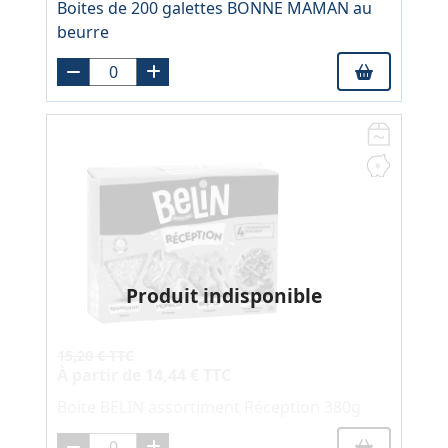
Boites de 200 galettes BONNE MAMAN au
beurre
Produit indisponible
15,20 € TTC
À partir de
14,44 € TTC
Boite BELIN assortiment Réception 380g