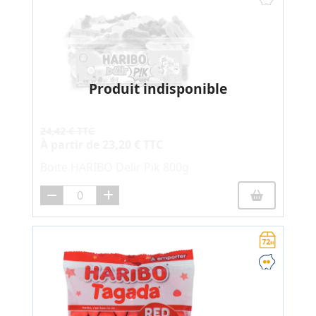
Produit indisponible
24,42 € TTC
À partir de
23,20 € TTC
Boite HARIBO Delir Pik 800g