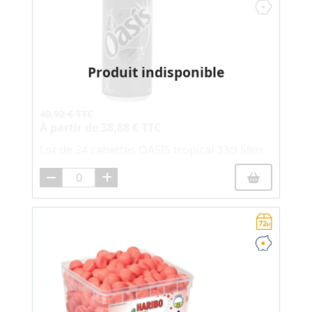
Produit indisponible
40,92 € TTC
À partir de
38,88 € TTC
Lot de 24 canettes OASIS tropical 33cl Slim