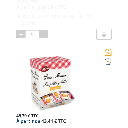
33,03 € TTC
À partir de
31,38 € TTC
Boite de 200 galettes ST MICHEL au
chocolat
45,70 € TTC
À partir de
43,41 € TTC