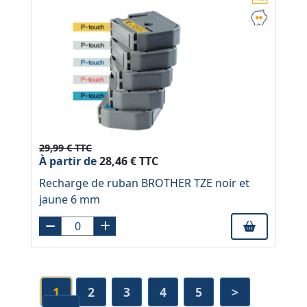
29,99 € TTC
À partir de
28,46 € TTC
Recharge de ruban BROTHER TZE noir et
jaune 6 mm
1
2
3
4
5
>