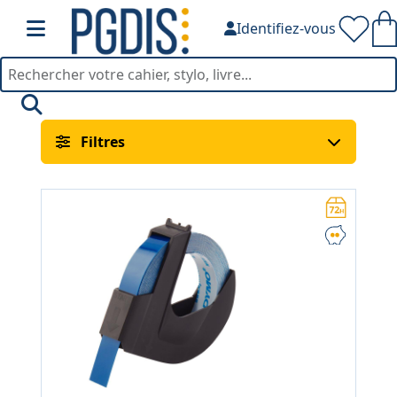
Identifiez-vous
Bureautique — PGDIS
Filtres