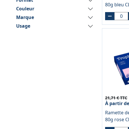
Format
80g bleu 
Couleur
Marque
Usage
21,71 € TTC
À partir d
Ramette de
80g rose 