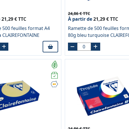
24,86 € TTC
e
21,29 € TTC
À partir de
21,29 € TTC
 500 feuilles format A4
Ramette de 500 feuilles for
ia CLAIREFONTAINE
80g bleu turquoise CLAIRE
24,86 € TTC