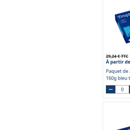
29,24 € TTC
À partir d
Paquet de 
160g bleu 
CLAIREFON