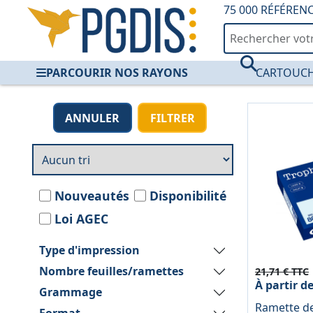
75 000 RÉFÉREN
PARCOURIR NOS RAYONS
CARTOUCH
Papier de couleur 
ANNULER
FILTRER
Nouveautés
Disponibilité
Loi AGEC
Type d'impression
Nombre feuilles/ramettes
21,71 € TTC
À partir d
Grammage
Ramette de