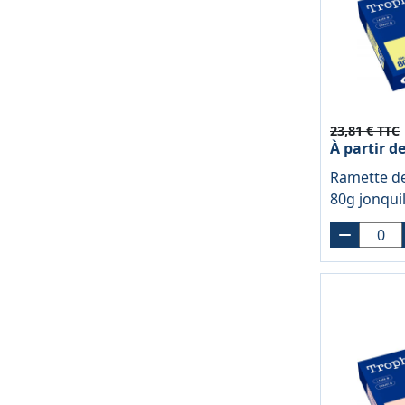
23,81 € TTC
À partir d
Ramette de
80g jonqui