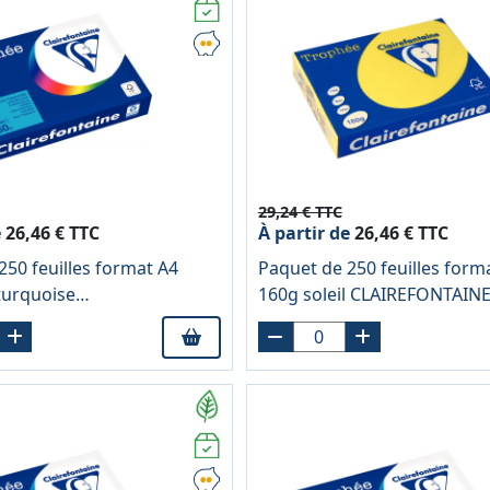
29,24 € TTC
e
26,46 € TTC
À partir de
26,46 € TTC
250 feuilles format A4
Paquet de 250 feuilles form
turquoise
160g soleil CLAIREFONTAIN
TAINE