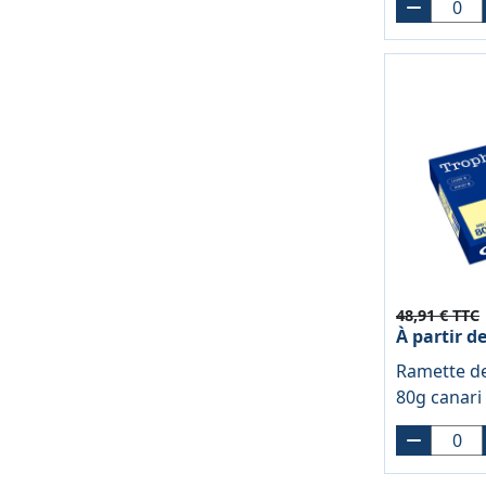
48,91 € TTC
À partir d
Ramette de
80g canar