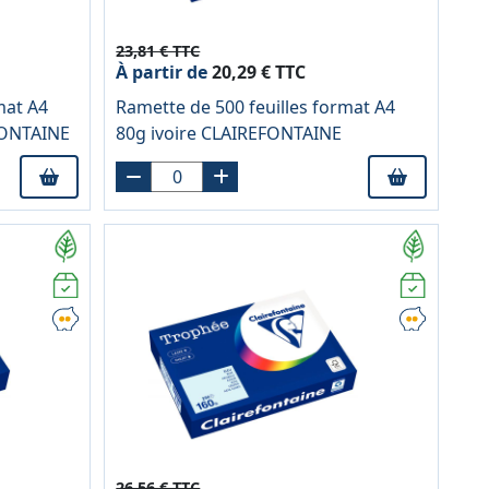
23,81 € TTC
À partir de
20,29 € TTC
mat A4
Ramette de 500 feuilles format A4
FONTAINE
80g ivoire CLAIREFONTAINE
26,56 € TTC