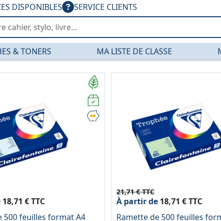
CES DISPONIBLES
SERVICE CLIENTS
ES & TONERS
MA LISTE DE CLASSE
— PGDIS
21,71 € TTC
e
18,71 € TTC
À partir de
18,71 € TTC
 500 feuilles format A4
Ramette de 500 feuilles for