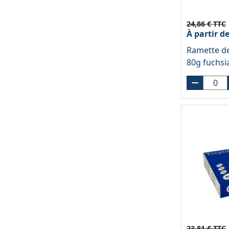
24,86 € TTC
À partir d
Ramette de
80g fuchs
23,81 € TTC