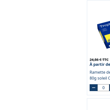
24,86 € TTC
À partir d
Ramette de
80g soleil