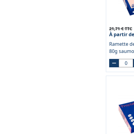
21,71 € TTC
À partir d
Ramette de
80g saumo