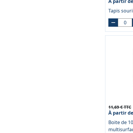
À partir d
Tapis sour
11,69 € TTC
À partir d
Boite de 1
multisurfa