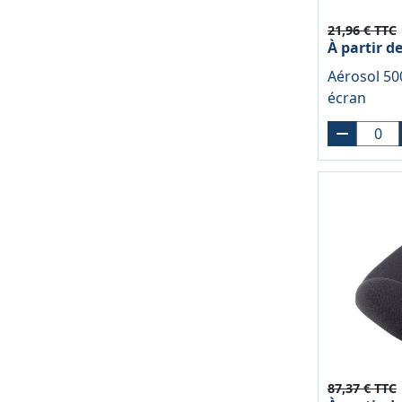
21,96 € TTC
À partir d
Aérosol 5
écran
87,37 € TTC