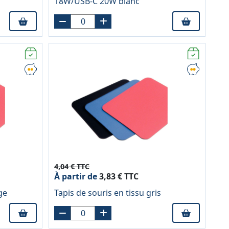
18W/USB-C 20W blanc
4,04 € TTC
À partir de
3,83 € TTC
ge
Tapis de souris en tissu gris