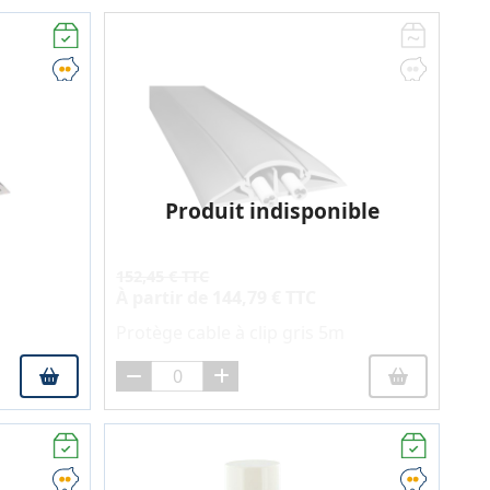
Produit indisponible
152,45 € TTC
À partir de
144,79 € TTC
Protège cable à clip gris 5m