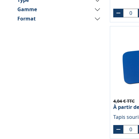
Type
Gamme
Format
4,04 € TTC
À partir d
Tapis souri