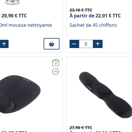
23,16 € TTC
e
20,90 € TTC
À partir de
22,01 € TTC
00ml mousse nettoyante
Sachet de 45 chiffons
27,90 € TTC