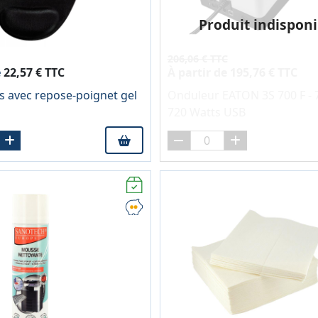
Produit indisponi
206,06 € TTC
e
22,57 € TTC
À partir de
195,76 € TTC
is avec repose-poignet gel
Onduleur EATON 3S 700 F - 7
720 Watts USB