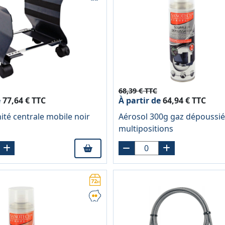
68,39 € TTC
e
77,64 € TTC
À partir de
64,94 € TTC
ité centrale mobile noir
Aérosol 300g gaz dépoussié
multipositions