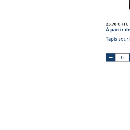
23,78 € TTC
À partir d
Tapis sour