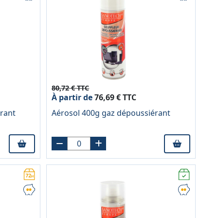
80,72 € TTC
À partir de
76,69 € TTC
rant
Aérosol 400g gaz dépoussiérant