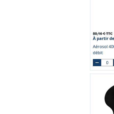
80,16 € TTC
À partir d
Aérosol 40
débit