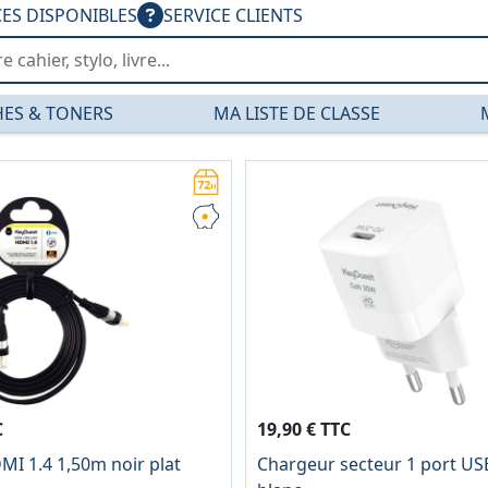
CES DISPONIBLES
SERVICE CLIENTS
ES & TONERS
MA LISTE DE CLASSE
tique — PGDIS
C
19,90 € TTC
I 1.4 1,50m noir plat
Chargeur secteur 1 port U