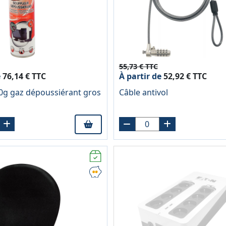
55,73 € TTC
e
76,14 € TTC
À partir de
52,92 € TTC
0g gaz dépoussiérant gros
Câble antivol