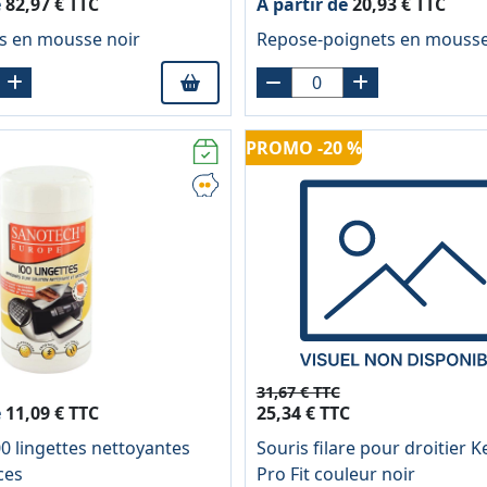
e
82,97 € TTC
À partir de
20,93 € TTC
is en mousse noir
Repose-poignets en mouss
PROMO -20 %
31,67 € TTC
e
11,09 € TTC
25,34 € TTC
00 lingettes nettoyantes
Souris filare pour droitier 
ces
Pro Fit couleur noir