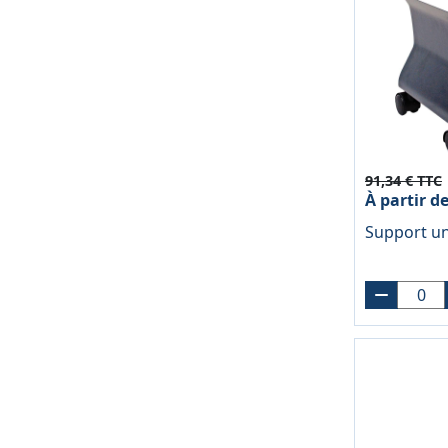
91,34 € TTC
À partir d
Support un