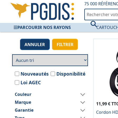
75 000 RÉFÉREN
PARCOURIR NOS RAYONS
CARTOUCH
Périphérie Informa
ANNULER
FILTRER
Nouveautés
Disponibilité
Loi AGEC
Couleur
Marque
11,99 € TT
Garantie
Cordon HDM