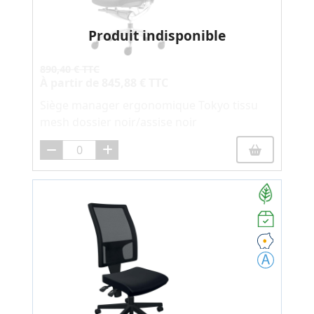
Produit indisponible
890,40 € TTC
À partir de
845,88 € TTC
Siège manager ergonomique Tokyo tissu
mesh dossier noir/assise noir