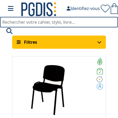
Identifiez-vous
Sièges & Fauteuils — PGDI
Filtres