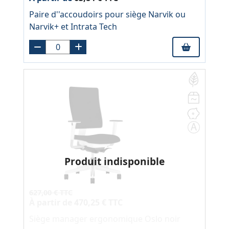
Paire d''accoudoirs pour siège Narvik ou
Narvik+ et Intrata Tech
Produit indisponible
627,00 € TTC
À partir de
470,25 € TTC
Siège manager ergonomique Oslo noir