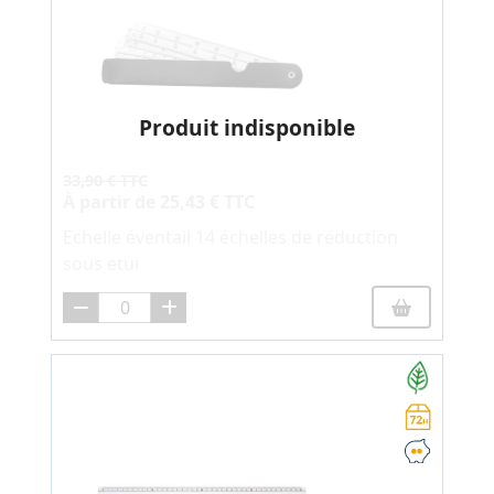
Produit indisponible
33,90 € TTC
À partir de
25,43 € TTC
Echelle éventail 14 échelles de réduction
sous etui