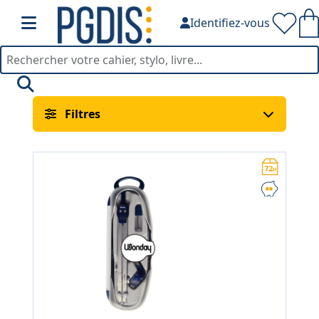
Identifiez-vous
Mesure & Traçage — PGDI
Filtres