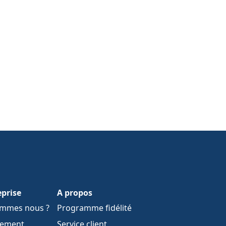
eprise
A propos
ommes nous ?
Programme fidélité
tement
Service client