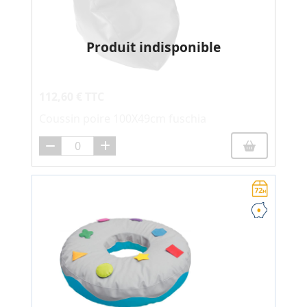
Produit indisponible
112,60 € TTC
Coussin poire 100X49cm fuschia