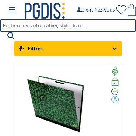
Identifiez-vous
Accessoires Dessin — PGD
Filtres