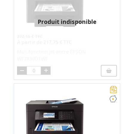
Produit indisponible
272,18 € TTC
À partir de
217,75 € TTC
Multifonction jet encre EPSON
WF7830DTWF