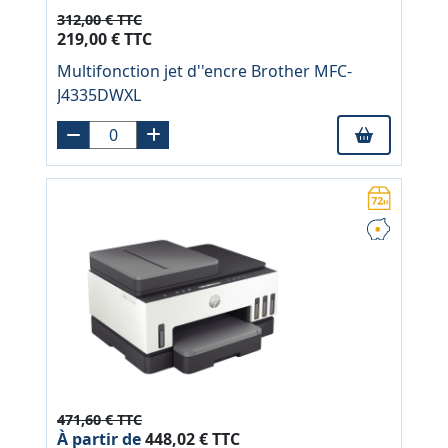
312,00 € TTC
219,00 € TTC
Multifonction jet d''encre Brother MFC-
J4335DWXL
471,60 € TTC
À partir de
448,02 € TTC