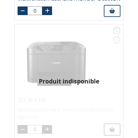
Produit indisponible
222,36 € TTC
Multifonction jet d''encre CANON MAXIFY
MB 5150