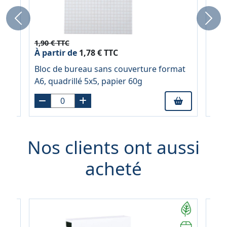
Previous
Next
1,90 € TTC
2,69
À partir de
1,78 € TTC
À pa
NT,
Bloc de bureau sans couverture format
Blo
er
A6, quadrillé 5x5, papier 60g
A5, 
Nos clients ont aussi
acheté