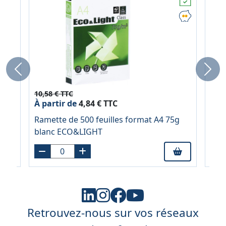
Previous
Next
10,58 € TTC
3,04
À partir de
4,84 € TTC
À pa
Ramette de 500 feuilles format A4 75g
Cahi
blanc ECO&LIGHT
CON
pap
Retrouvez-nous sur vos réseaux