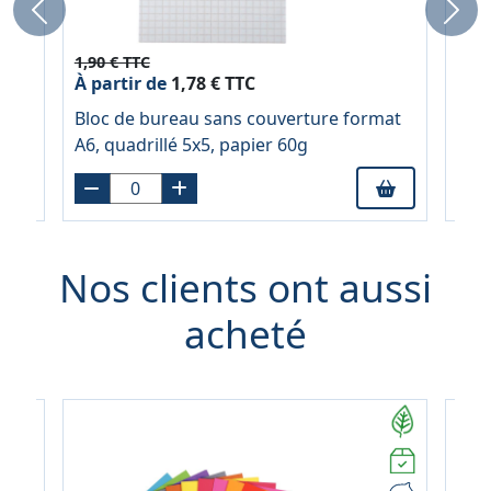
Previous
Next
1,90 € TTC
2,69
À partir de
1,78 € TTC
À pa
NT,
Bloc de bureau sans couverture format
Blo
er
A6, quadrillé 5x5, papier 60g
A5, 
Nos clients ont aussi
acheté