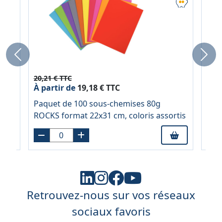
Previous
Next
20,21 € TTC
10,3
À partir de
19,18 € TTC
À pa
u
Paquet de 100 sous-chemises 80g
Reli
ROCKS format 22x31 cm, coloris assortis
CLA
sey
Retrouvez-nous sur vos réseaux
sociaux favoris