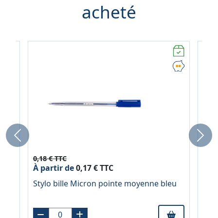
acheté
Previous
Next
0,18 € TTC
0,18
À partir de
0,17 € TTC
À pa
u
Stylo bille Micron pointe moyenne bleu
Sty