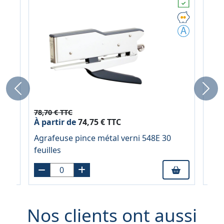
Previous
Next
78,70 € TTC
44,6
À partir de
74,75 € TTC
À pa
Agrafeuse pince métal verni 548E 30
Agra
feuilles
chr
Nos clients ont aussi