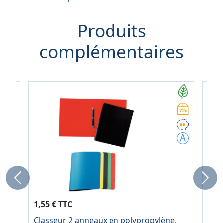
Produits
complémentaires
Previous
Next
1,60
1,55 € TTC
À pa
Classeur 2 anneaux en polypropylène,