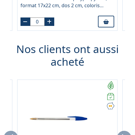
 en
Cla
format 17x22 cm, dos 2 cm, coloris
form
assortis
Nos clients ont aussi
acheté