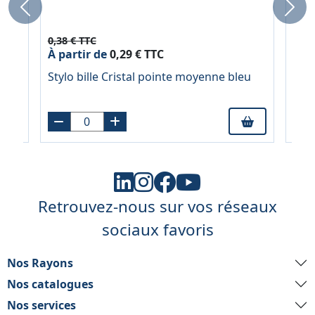
Previous
Next
0,38 € TTC
2,54
À partir de
0,29 € TTC
À pa
Stylo bille Cristal pointe moyenne bleu
Jeu 
if
220
Retrouvez-nous sur vos réseaux
sociaux favoris
Nos Rayons
Nos catalogues
Nos services