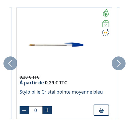
Previous
Next
0,38 € TTC
0,38
À partir de
0,29 € TTC
À pa
Stylo bille Cristal pointe moyenne bleu
Styl