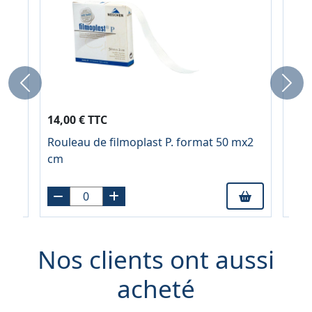
Previous
Next
14,00 € TTC
14,
Rouleau de filmoplast P. format 50 mx2
Rou
cule
cm
mx2
Nos clients ont aussi
acheté