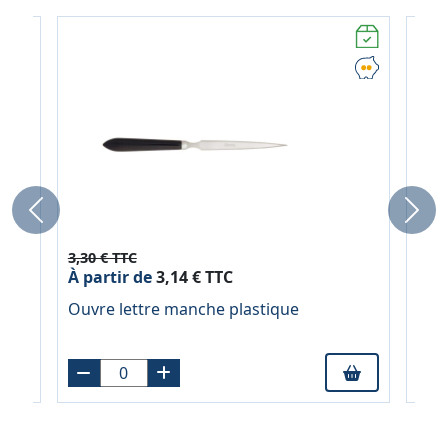
Previous
Next
3,30 € TTC
11,1
À partir de
3,14 € TTC
À pa
Ouvre lettre manche plastique
Bob