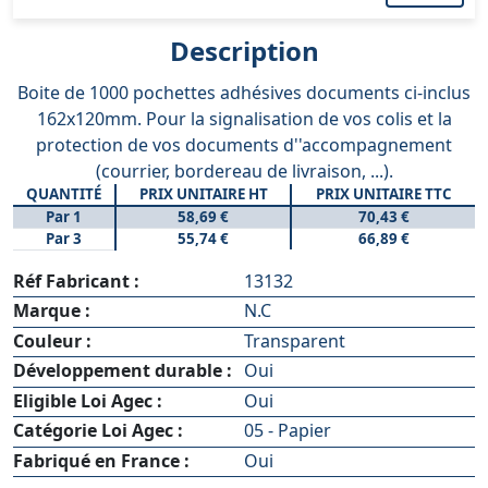
Description
Boite de 1000 pochettes adhésives documents ci-inclus
162x120mm. Pour la signalisation de vos colis et la
protection de vos documents d''accompagnement
(courrier, bordereau de livraison, ...).
QUANTITÉ
PRIX UNITAIRE HT
PRIX UNITAIRE TTC
Par 1
58,69 €
70,43 €
Par 3
55,74 €
66,89 €
Réf Fabricant :
13132
Marque :
N.C
Couleur :
Transparent
Développement durable :
Oui
Eligible Loi Agec :
Oui
Catégorie Loi Agec :
05 - Papier
Fabriqué en France :
Oui