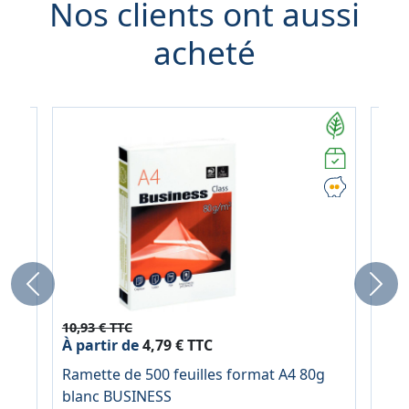
Nos clients ont aussi
acheté
Previous
Next
10,93 € TTC
10,5
À partir de
4,79 € TTC
À pa
g
Ramette de 500 feuilles format A4 80g
Ram
blanc BUSINESS
bla