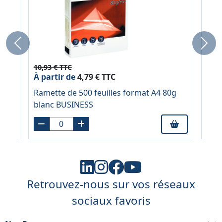
Previous
Next
10,93 € TTC
19,0
À partir de
4,79 € TTC
À pa
Ramette de 500 feuilles format A4 80g
Boî
e
blanc BUSINESS
pol
Retrouvez-nous sur vos réseaux
sociaux favoris