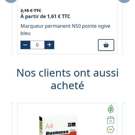
2,15 € TTC
2,15
À partir de
1,61 € TTC
À pa
nte
Marqueur permanent N50 pointe ogive
Mar
bleu
noi
Nos clients ont aussi
acheté