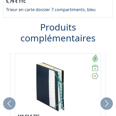
5,79 € TTC
Trieur en carte dossier 7 compartiments, bleu
Produits
complémentaires
Previous
Next
116,63 € TTC
183,