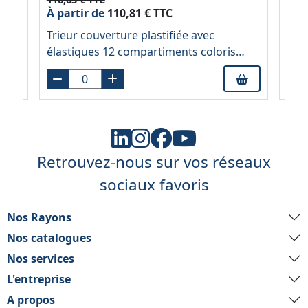
À partir de
110,81 € TTC
À pa
s 9
Trieur couverture plastifiée avec
Trie
élastiques 12 compartiments coloris
com
bleu
Retrouvez-nous sur vos réseaux
sociaux favoris
Nos Rayons
Nos catalogues
Nos services
L'entreprise
A propos