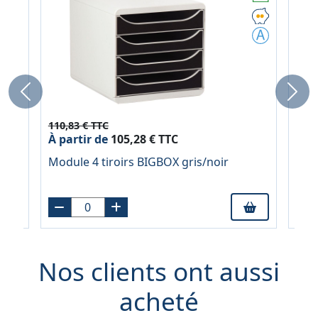
Previous
Next
110,83 € TTC
110,
À partir de
105,28 € TTC
À pa
Module 4 tiroirs BIGBOX gris/noir
Modu
Nos clients ont aussi
acheté