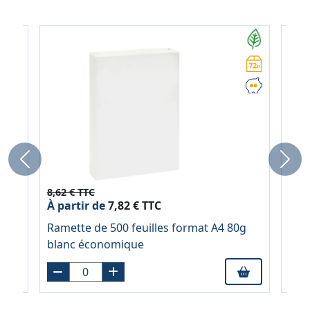
Previous
Next
8,62 € TTC
11,4
À partir de
7,82 € TTC
À pa
Ramette de 500 feuilles format A4 80g
Lot 
blanc économique
rep
jau