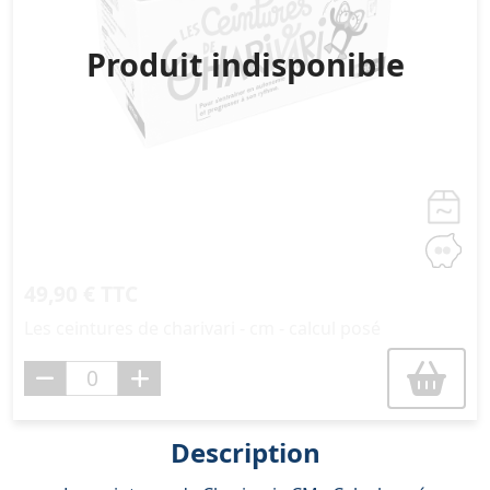
Produit indisponible
49,90 € TTC
Les ceintures de charivari - cm - calcul posé
Description