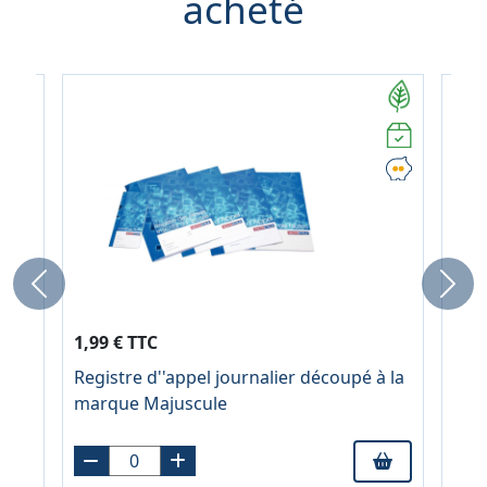
acheté
Previous
Next
3,62
1,99 € TTC
À pa
Registre d''appel journalier découpé à la
A4,
Blis
marque Majuscule