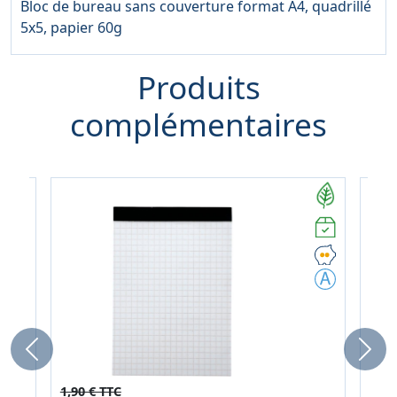
Bloc de bureau sans couverture format A4, quadrillé
5x5, papier 60g
Produits
complémentaires
Previous
Next
1,90 € TTC
2,69