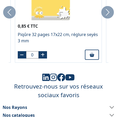
Previous
Next
0,85 € TTC
0,8
Piqûre 32 pages 17x22 cm, réglure seyès
Piq
l
3 mm
2,5
Retrouvez-nous sur vos réseaux
sociaux favoris
Nos Rayons
Nos catalogues