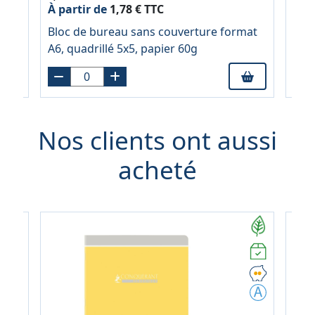
À partir de
1,78 € TTC
À pa
NT,
Bloc de bureau sans couverture format
Blo
er
A6, quadrillé 5x5, papier 60g
A5, 
Nos clients ont aussi
acheté