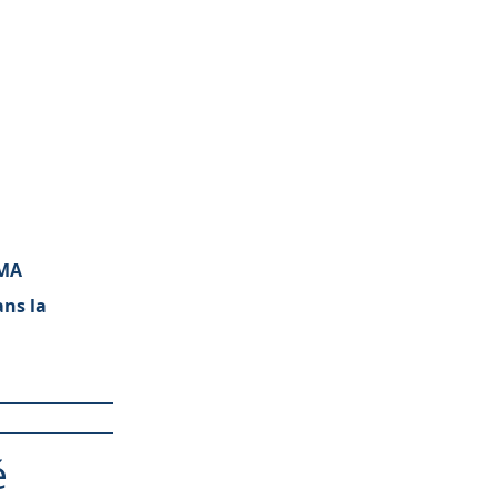
AMA
ans la
é