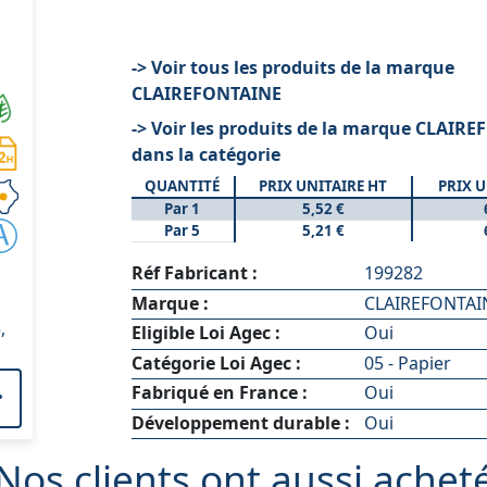
-> Voir tous les produits de la marque
CLAIREFONTAINE
-> Voir les produits de la marque CLAIR
dans la catégorie
QUANTITÉ
PRIX UNITAIRE HT
PRIX U
Par 1
5,52 €
Par 5
5,21 €
Réf Fabricant :
199282
Marque :
CLAIREFONTAI
,
Eligible Loi Agec :
Oui
Catégorie Loi Agec :
05 - Papier
Fabriqué en France :
Oui
Développement durable :
Oui
Nos clients ont aussi achet