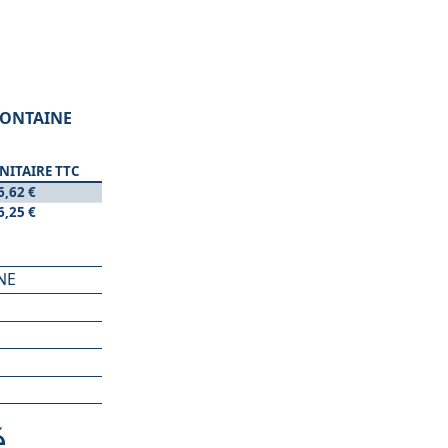
EFONTAINE
NITAIRE TTC
6,62 €
6,25 €
NE
é