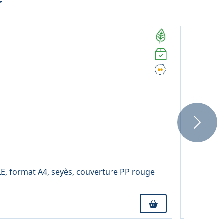
Next
17,69 € TT
À partir 
, format A4, seyès, couverture PP rouge
Cube de 45