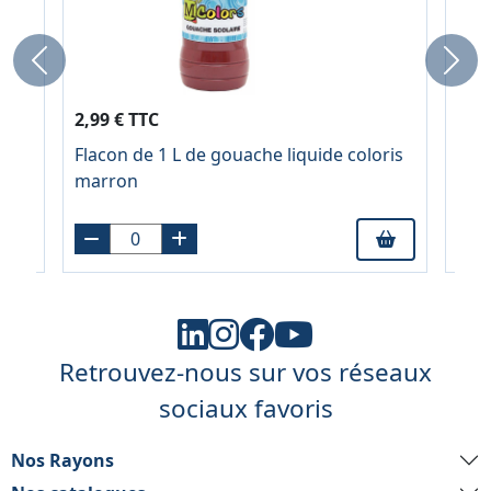
Previous
Next
2,99 € TTC
2,9
Flacon de 1 L de gouache liquide coloris
Flac
nts
marron
noi
Retrouvez-nous sur vos réseaux
sociaux favoris
Nos Rayons