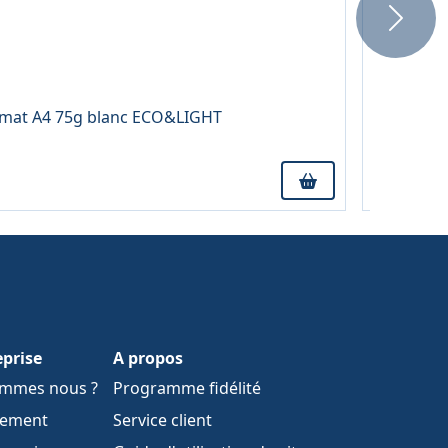
Next
0,38 € TTC
À partir 
ormat A4 75g blanc ECO&LIGHT
Stylo bill
eprise
A propos
ommes nous ?
Programme fidélité
tement
Service client