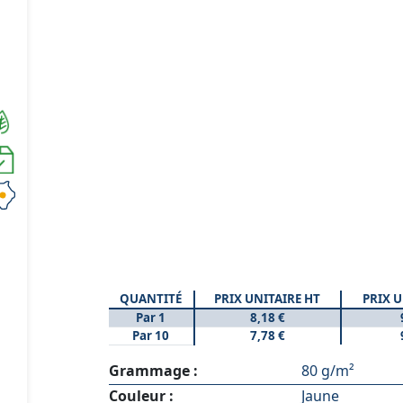
QUANTITÉ
PRIX UNITAIRE HT
PRIX U
Par 1
8,18 €
Par 10
7,78 €
Grammage :
80 g/m²
Couleur :
Jaune