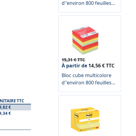
d''environ 800 feuilles
encollées, dimensions :
9 x 9 x 7.5CM
15,31 € TTC
À partir de
14,56 € TTC
Bloc cube multicolore
d''environ 800 feuilles
encollées, dimensions :
9 x 9 x 7.5 cm
NITAIRE TTC
9,82 €
9,34 €