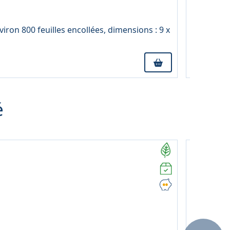
13,14 € TT
À partir 
viron 800 feuilles encollées, dimensions : 9 x
Lot de 12 
é