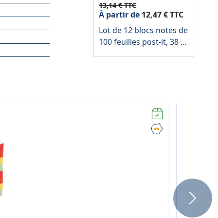
13,14 € TTC
À partir de
12,47 € TTC
Lot de 12 blocs notes de
100 feuilles post-it, 38 x
51 mm, coloris jaune
Next