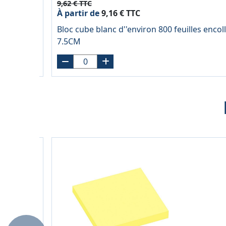
9,62 € TTC
À partir de
9,16 € TTC
 mm orange
Bloc cube blanc d''environ 800 feuilles encoll
7.5CM