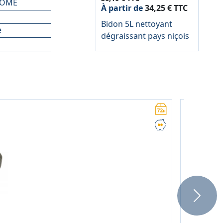
ROME
À partir de
34,25 € TTC
Bidon 5L nettoyant
e
dégraissant pays niçois
Next
36,10 € TT