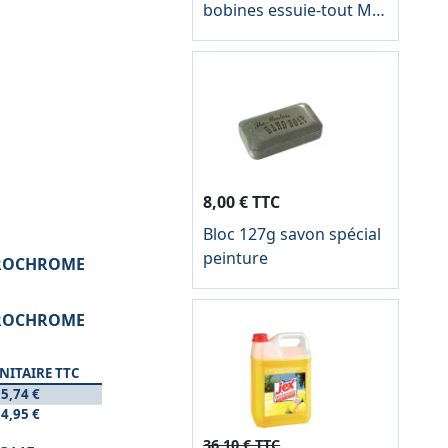
bobines essuie-tout M2
2 plis blanches
8,00 € TTC
Bloc 127g savon spécial
peinture
CUROCHROME
CUROCHROME
NITAIRE TTC
5,74 €
4,95 €
36,10 € TTC