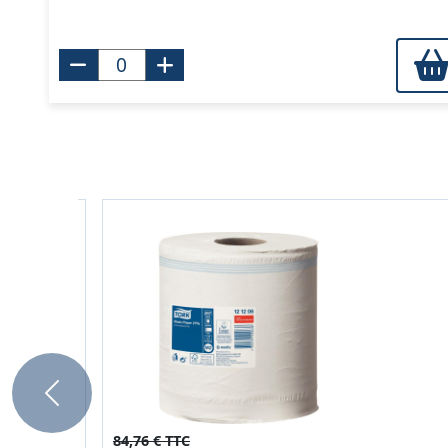
Previous
84,76 € TTC