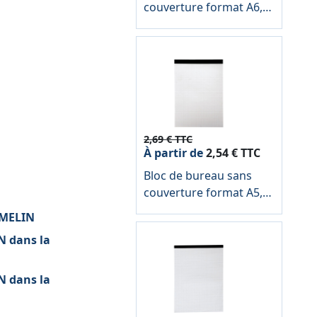
couverture format A6,
quadrillé 5x5, papier
60g
2,69 € TTC
À partir de
2,54 € TTC
Bloc de bureau sans
couverture format A5,
quadrillé 5x5, papier
AMELIN
60g
N dans la
N dans la