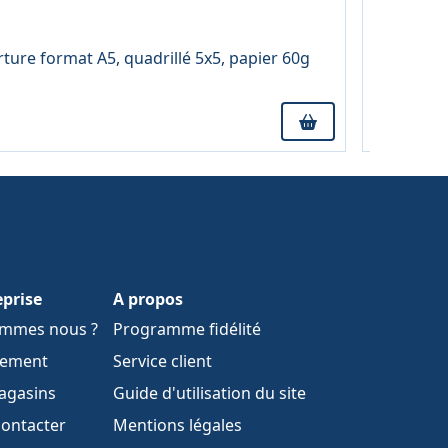
4,46 € TTC
À partir 
ture format A5, quadrillé 5x5, papier 60g
Bloc de b
eprise
A propos
ommes nous ?
Programme fidélité
tement
Service client
agasins
Guide d'utilisation du site
ontacter
Mentions légales