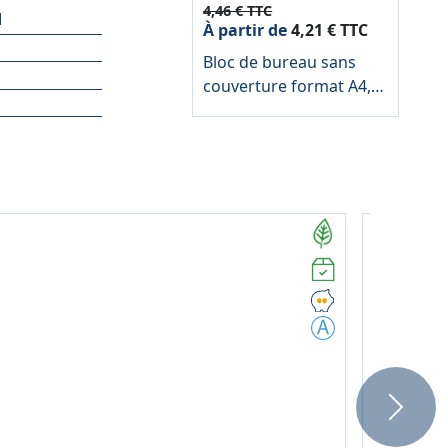
4,46 € TTC
M
À partir de
4,21 € TTC
Bloc de bureau sans
couverture format A4,
quadrillé 5x5, papier
60g
Next