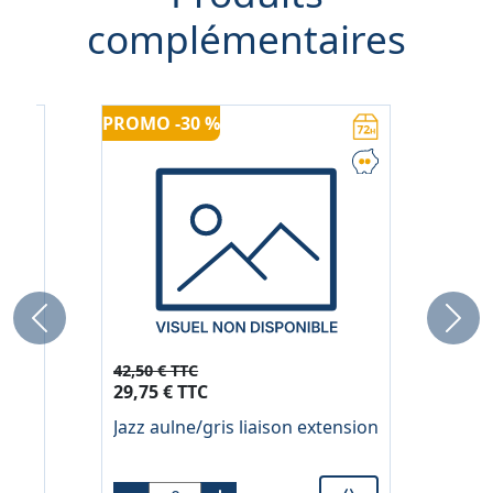
complémentaires
PROMO -30 %
PR
Previous
Next
42,50 € TTC
69
29,75 € TTC
48
ier
Jazz aulne/gris liaison extension
Ja