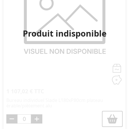
Produit indisponible
1 107,02 € TTC
Bureau individuel Slade L180xP80cm plateau
érable/piètement alu