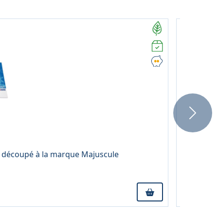
Next
1,15 € TT
er découpé à la marque Majuscule
Cahier d'
3 mm, cou