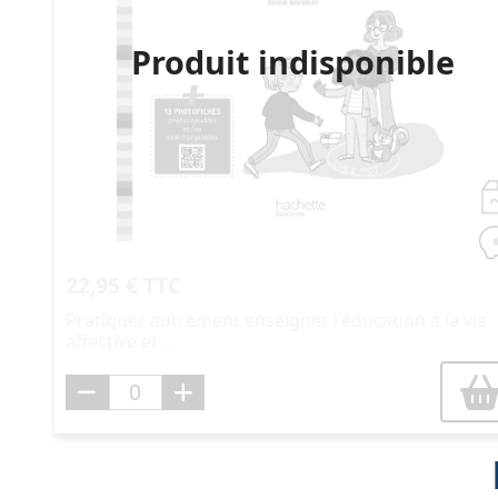
Produit indisponible
22,95 € TTC
Pratiquer autrement enseigner l'éducation à la vie
affective et...