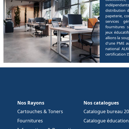
indépendants
distribution 
papeterie, c
services gé
fournitures 
jeux éducati
allions la soup
d'une PME av
national ALK
certification 
Nos Rayons
Nos catalogues
Cartouches & Toners
Catalogue bureau 2
Fournitures
Catalogue éducation 