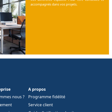
accompagnés dans vos projets.
eprise
A propos
ommes nous ?
Programme fidélité
tement
Service client