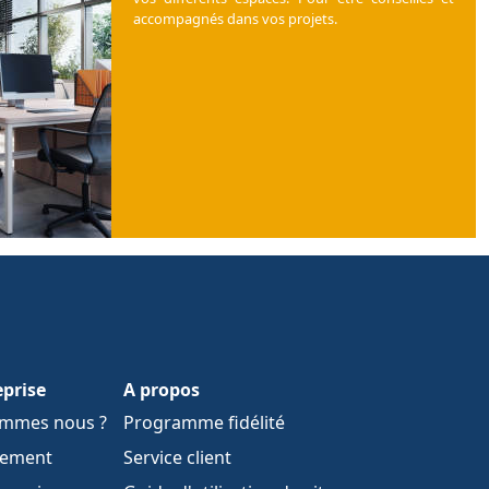
accompagnés dans vos projets.
eprise
A propos
ommes nous ?
Programme fidélité
tement
Service client