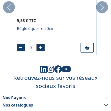
Previous
Next
5,58 € TTC
5,9
Règle équerre 20cm
Fou
A4
Retrouvez-nous sur vos réseaux
sociaux favoris
Nos Rayons
Nos catalogues