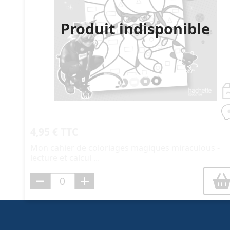
Produit indisponible
4,95 € TTC
Mon cahier de coloriages magiques miraculous -
lecture et calcul ...