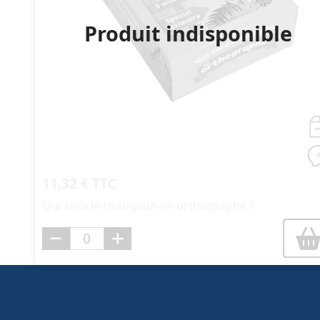
Produit indisponible
11,32 € TTC
Qui sera le champion en orthographe ?