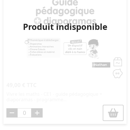
Produit indisponible
49,00 € TTC
Vivre les maths - CE1 - guide pédagogique +
diaporamas - programme...