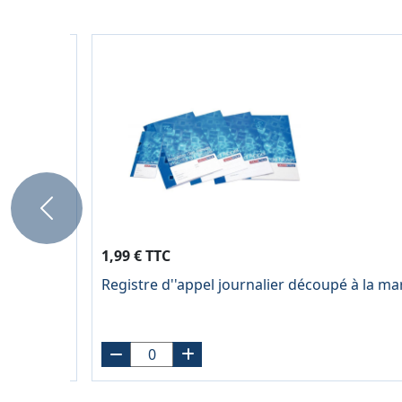
Previous
1,99 € TTC
0g, seyès,
Registre d''appel journalier découpé à la m