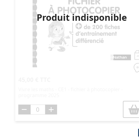
Produit indisponible
45,00 € TTC
Vivre les maths - CE1 - fichier à photocopier -
programme 2025