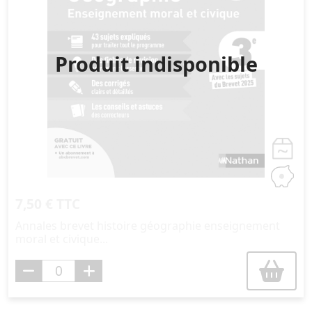
Produit indisponible
7,50 € TTC
Annales brevet histoire géographie enseignement
moral et civique...