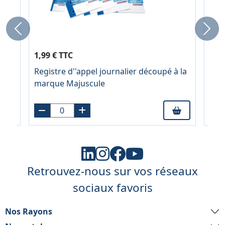
Previous
Next
0,99
1,99 € TTC
À pa
Registre d''appel journalier découpé à la
Cah
marque Majuscule
17x
inc
Retrouvez-nous sur vos réseaux
sociaux favoris
Nos Rayons