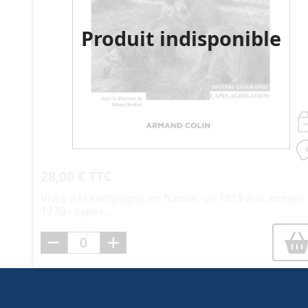
Produit indisponible
28,00 € TTC
Vivre à la campagne en france, de 1815 aux années
1970 - capes...