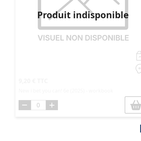
Produit indisponible
9,20 € TTC
New i bet you can! 6e (2025) - workbook