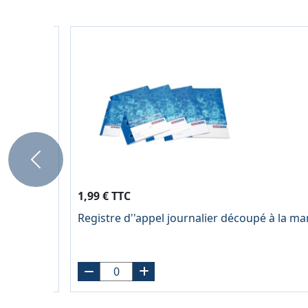
Previous
1,99 € TTC
Registre d''appel journalier découpé à la m
0g, seyès,