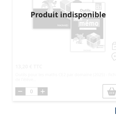
Produit indisponible
13,20 € TTC
Outils pour les maths CE2 par domaine (2025) - fich
de l'élève...