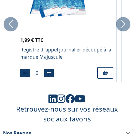
Previous
Next
1,99 € TTC
0,8
Registre d''appel journalier découpé à la
Piq
marque Majuscule
17x2
cou
Retrouvez-nous sur vos réseaux
sociaux favoris
Nos Rayons