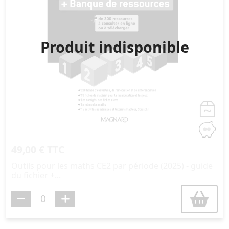
Produit indisponible
49,00 € TTC
Outils pour les maths CE2 par période (2025) - guide
du fichier +...