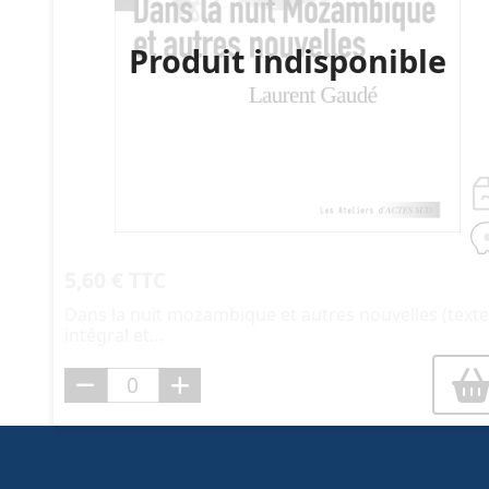
Produit indisponible
5,60 € TTC
Dans la nuit mozambique et autres nouvelles (text
intégral et...