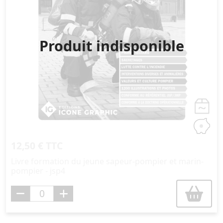
Produit indisponible
12,50 € TTC
Livre formation du jeune sapeur-pompier et marin-
pompier - jsp4