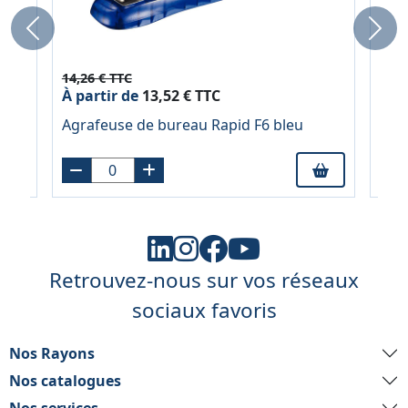
Previous
Next
14,26 € TTC
2,9
À partir de
13,52 € TTC
 uni
Flac
Agrafeuse de bureau Rapid F6 bleu
ora
Retrouvez-nous sur vos réseaux
sociaux favoris
Nos Rayons
Nos catalogues
Nos services