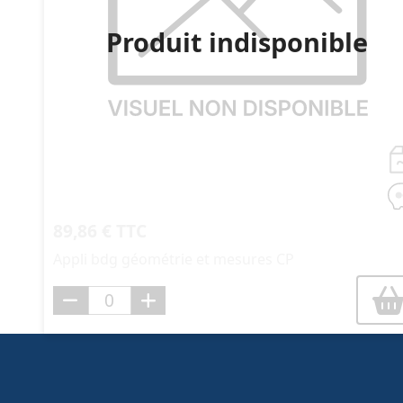
Produit indisponible
89,86 € TTC
Appli bdg géométrie et mesures CP