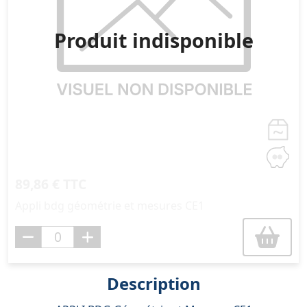
Produit indisponible
89,86 € TTC
Appli bdg géométrie et mesures CE1
Description