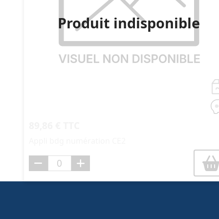
Produit indisponible
89,86 € TTC
Appli bdg numération CE2