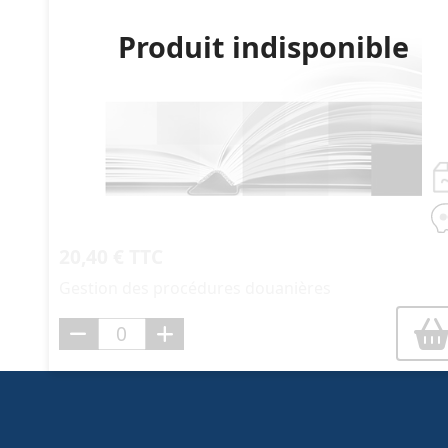
Produit indisponible
20,40 € TTC
Gestion des procédures douanières